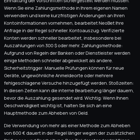
Einhaltung der Vorschriften sichergestellt werden müssen.
Wenn Sie eine Zahlungsmethode in Ihrem eigenen Namen
verwenden und keine kurzfristigen Änderungen an Ihren
Kontoinformationen vornehmen, bearbeitet NeoBet Ihre
Anfrage in der Regel schneller. Kontoauszug: Verifizierte
Konten werden schneller bearbeitet, insbesondere bei
Auszahlungen von 300 $ oder mehr. Zahlungsmethode:
Aufgrund von Regeln der Banken oder Dienstleister werden
einige Methoden schneller abgewickelt als andere.
Sicherheitstrigger: Manuelle Prüfungen können für neue
Geräte, ungewöhnliche Anmeldeorte oder mehrere
fehlgeschlagene Versuche hinzugefügt werden. Stoßzeiten:
In diesen Zeiten kann die interne Bearbeitung länger dauern,
bevor die Auszahlung gesendet wird. Wichtig: Wenn Ihnen
Geschwindigkeit wichtig ist, halten Sie sich an eine
Hauptmethode zum Abheben von Geld.
Die Verwendung von mehr als einer Methode zum Abheben
von 600 € dauert in der Regel länger wegen der zusätzlichen