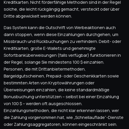
Kreditkarten. Nicht förderfähige Methoden sind in der Regel
solche, die leicht rückgängig gemacht, versteckt oder über
Dritte abgewickelt werden können.
Das System kann die Gutschrift von Werbeaktionen auch
dann stoppen, wenn diese Einzahlungen durchgehen, um
Missbrauch und Rückbuchungen zu verhindern. Debit- oder
Kreditkarten, große E-Wallets und genehmigte
Sofortbanküberweisungen (falls verfügbar) funktionieren in
der Regel, solange Sie mindestens 100 $ einzahlen.
Personen, die mit Drittanbietermethoden,
Bargeldgutscheinen, Prepaid- oder Geschenkkarten sowie
bestimmten Arten von Kryptowährungen oder
Überweisungen einzahlen, die keine standardmäßige
Bonusbuchung unterstützen – selbst bei einer Einzahlung
von 100 $ – werden oft ausgeschlossen.
Einzahlungsmethoden, die nicht klar erkennen lassen, wer
die Zahlung vorgenommen hat, wie „Schnellauflade“-Dienste
oder Zahlungsaggregatoren, können eingeschränkt sein.