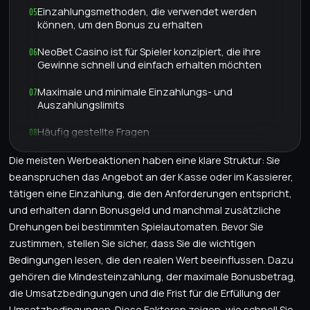
Einzahlungsmethoden, die verwendet werden
05
können, um den Bonus zu erhalten
NeoBet Casino ist für Spieler konzipiert, die ihre
06
Gewinne schnell und einfach erhalten möchten
Maximale und minimale Einzahlungs- und
07
Auszahlungslimits
Häufig gestellte Fragen
08
Die meisten Werbeaktionen haben eine klare Struktur: Sie
beanspruchen das Angebot an der Kasse oder im Kassierer,
tätigen eine Einzahlung, die den Anforderungen entspricht,
und erhalten dann Bonusgeld und manchmal zusätzliche
Drehungen bei bestimmten Spielautomaten. Bevor Sie
zustimmen, stellen Sie sicher, dass Sie die wichtigen
Bedingungen lesen, die den realen Wert beeinflussen. Dazu
gehören die Mindesteinzahlung, der maximale Bonusbetrag,
die Umsatzbedingungen und die Frist für die Erfüllung der
Umsatzbedingungen. Diese Faktoren zeigen, wie schnell Sie