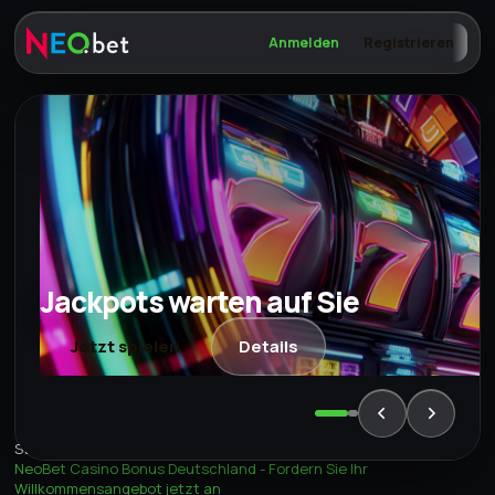
Anmelden
Registrieren
Jackpots warten auf Sie
Jetzt spielen
Details
Startseite
NeoBet Casino Bonus Deutschland - Fordern Sie Ihr
Willkommensangebot jetzt an