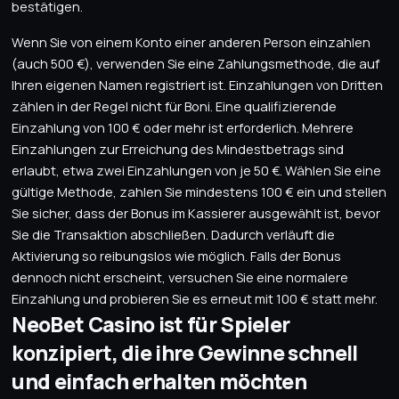
bestätigen.
Wenn Sie von einem Konto einer anderen Person einzahlen
(auch 500 €), verwenden Sie eine Zahlungsmethode, die auf
Ihren eigenen Namen registriert ist. Einzahlungen von Dritten
zählen in der Regel nicht für Boni. Eine qualifizierende
Einzahlung von 100 € oder mehr ist erforderlich. Mehrere
Einzahlungen zur Erreichung des Mindestbetrags sind
erlaubt, etwa zwei Einzahlungen von je 50 €. Wählen Sie eine
gültige Methode, zahlen Sie mindestens 100 € ein und stellen
Sie sicher, dass der Bonus im Kassierer ausgewählt ist, bevor
Sie die Transaktion abschließen. Dadurch verläuft die
Aktivierung so reibungslos wie möglich. Falls der Bonus
dennoch nicht erscheint, versuchen Sie eine normalere
Einzahlung und probieren Sie es erneut mit 100 € statt mehr.
NeoBet Casino ist für Spieler
konzipiert, die ihre Gewinne schnell
und einfach erhalten möchten