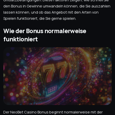
den Bonus in Gewinne umwandeln können, die Sie auszahlen
lassen können, und ob das Angebot mit den Arten von
Spielen funktioniert, die Sie gerne spielen.
Wie der Bonus normalerweise
funktioniert
Der NeoBet Casino Bonus beginnt normalerweise mit der