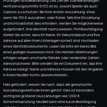
Prüfungen und Bearbeitung. Das Ziel der standardmäßigen
Verifizierungsschritte (KYC) ist es, sowohl Spieler als auch
Casinos zu schützen. Bei Ihrer ersten Auszahlung, etwa
wenn Sie 150 € auszahlen, oder früher, falls Ihre Einzahlung
und Kontoaktivität dies erfordern, werden Sie möglicherweise
aufgefordert, Ihre Identität nachzuweisen. Profilbestätigung:
Stellen Sie sicher, dass Ihr Name, Ihr Geburtsdatum und Ihre
Adresse auf allen Ihren Unterlagen korrekt sind. Hochladen
eines Identitätsdokuments: Laden Sie bitte ein klares Bild
eines gültigen Ausweises hoch. Die meisten Ablehnungen
erfolgen wegen unscharfer Ränder oder verdeckter Zahlen.
Adressnachweis: Bitte senden Sie ein Dokument ein, das Ihre
Adresse belegt. Name und Adresse müssen mit den Angaben
in Ihrem NeoBet-Konto übereinstimmen.
Falls gefordert, weisen Sie nach, dass die gewünschte
Auszahlungsmethode Ihnen gehört. Dies ist besonders
wichtig bei größeren Auszahlungen wie 1.000 €.
Sicherheitsprüfung: NeoBet kann eine kurze Bestätigung