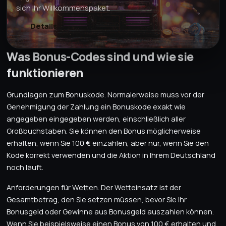
sich Ihr Willkommenspaket.
Details
Was Bonus-Codes sind und wie sie
funktionieren
Grundlagen zum Bonuskode. Normalerweise muss vor der
Genehmigung der Zahlung ein Bonuskode exakt wie
angegeben eingegeben werden, einschließlich aller
Großbuchstaben. Sie können den Bonus möglicherweise
erhalten, wenn Sie 100 € einzahlen, aber nur, wenn Sie den
Kode korrekt verwenden und die Aktion in Ihrem Deutschland
noch läuft.
Anforderungen für Wetten. Der Wetteinsatz ist der
Gesamtbetrag, den Sie setzen müssen, bevor Sie Ihr
Bonusgeld oder Gewinne aus Bonusgeld auszahlen können.
Wenn Sie beispielsweise einen Bonus von 100 € erhalten und