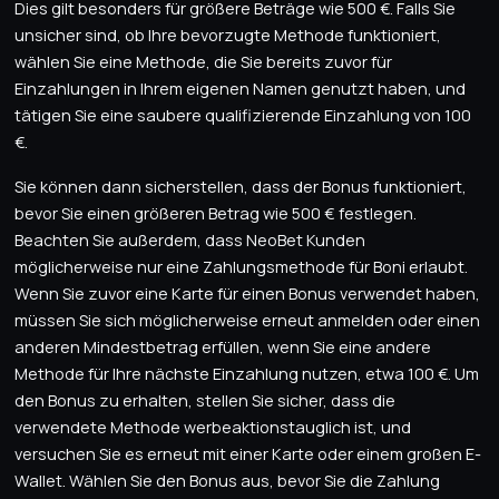
Dies gilt besonders für größere Beträge wie 500 €. Falls Sie
unsicher sind, ob Ihre bevorzugte Methode funktioniert,
wählen Sie eine Methode, die Sie bereits zuvor für
Einzahlungen in Ihrem eigenen Namen genutzt haben, und
tätigen Sie eine saubere qualifizierende Einzahlung von 100
€.
Sie können dann sicherstellen, dass der Bonus funktioniert,
bevor Sie einen größeren Betrag wie 500 € festlegen.
Beachten Sie außerdem, dass NeoBet Kunden
möglicherweise nur eine Zahlungsmethode für Boni erlaubt.
Wenn Sie zuvor eine Karte für einen Bonus verwendet haben,
müssen Sie sich möglicherweise erneut anmelden oder einen
anderen Mindestbetrag erfüllen, wenn Sie eine andere
Methode für Ihre nächste Einzahlung nutzen, etwa 100 €. Um
den Bonus zu erhalten, stellen Sie sicher, dass die
verwendete Methode werbeaktionstauglich ist, und
versuchen Sie es erneut mit einer Karte oder einem großen E-
Wallet. Wählen Sie den Bonus aus, bevor Sie die Zahlung