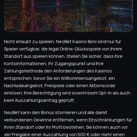
Nicht erlaubt zu spielen: NeoBet Kasino Boni sind nur für
Spieler verfügbar, die legal Online-Glücksspiele von ihrem
Standort aus spielen können. Stellen Sie sicher, dass Ihre
Kontoinformationen, Ihr Zugangspunkt und Ihre
Zahlungsmethode den Anforderungen des Kasinos
entsprechen, bevor Sie ein Willkommensangebot, ein
Nachladeangebot, Freispiele oder einen Aktionscode
einlösen. Ihre Berechtigung wird sowohl beim Opt-in als auch
beim Auszahlungsantrag geprüft.
NeoBet kann den Bonus stornieren und alle damit
verbundenen Gewinne entfernen, wenn Einschränkungen für
Ihren Standort oder Ihr Profil bestehen. Sie können auch vor
der Freigabe einer Auszahlung von 500 € oder mehr einen