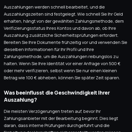
Auszahlungen werden schnell bearbeitet, und die
Auszahlungszeiten sind festgelegt. Wie schnell Sie Ihr Geld
erhalten, hängt von der gewählten Zahlungsmethode, dem
Verifizierungsstatus Ihres Kontos und davon ab, ob Ihre
Auszahlung zusätzliche Sicherheitsprüfungen erfordert.
Bereiten Sie Ihre Dokumente frühzeitig vor und verwenden Sie
dieselben Informationen für Ihr Profil und Ihre
Zahlungsmethode, um die Auszahlungen reibungslos zu
halten. Wenn Sie Ihre Identität vor einer Anfrage von 500 €
oder mehr verifizieren, selbst wenn Sie nur einen kleinen
Betrag wie 100 € abheben, können Sie später Zeit sparen.
Was beeinflusst die Geschwindigkeit Ihrer
Auszahlung?
Die meisten Verzögerungen treten auf, bevor Ihr
Zahlungsanbieter mit der Bearbeitung beginnt. Dies liegt
daran, dass interne Prüfungen durchgeführt und die